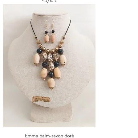
Prezzo
40,00 €
Emma palm-savon doré