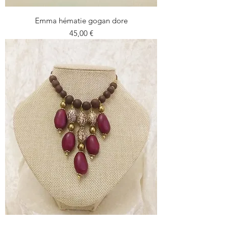
Emma hématie gogan dore
Prezzo
45,00 €