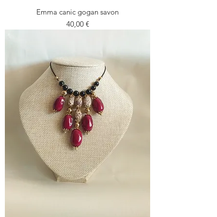
Emma canic gogan savon
Prezzo
40,00 €