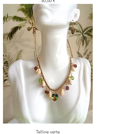
Prezzo
50,00 €
Telline verte