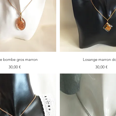
Vista rapida
Vista rapida
e bombe gros marron
Losange marron d
Prezzo
Prezzo
30,00 €
30,00 €