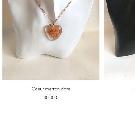
Vista rapida
Coeur marron doré
Prezzo
30,00 €