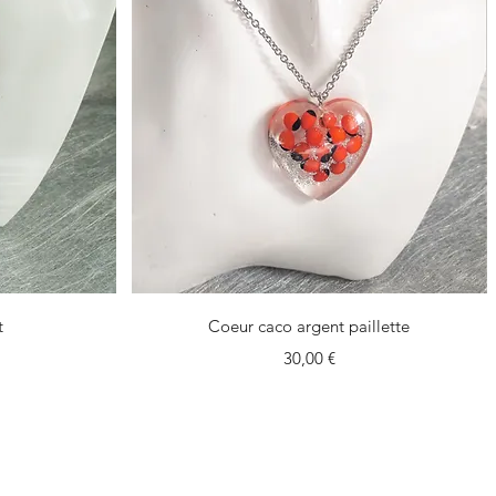
Vista rapida
t
Coeur caco argent paillette
Prezzo
30,00 €