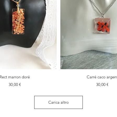
Vista rapida
Vista rapida
Rect marron doré
Carré caco argen
Prezzo
Prezzo
30,00 €
30,00 €
Carica altro