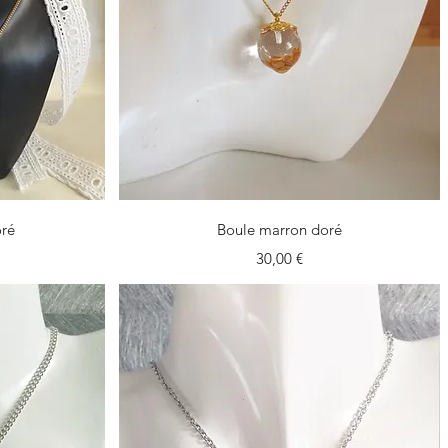
Vista rapida
oré
Boule marron doré
Prezzo
30,00 €