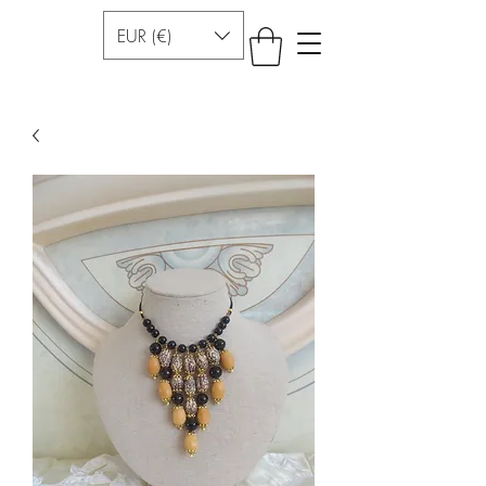
EUR (€)