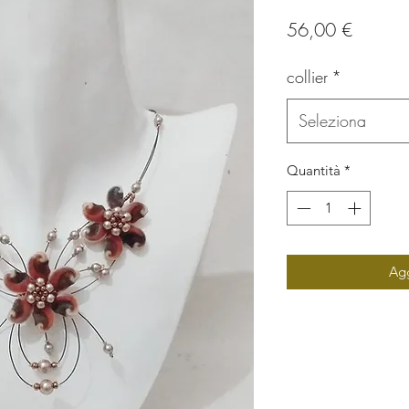
Prezzo
56,00 €
collier
*
Seleziona
Quantità
*
Agg