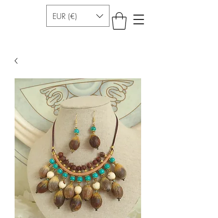
EUR (€)