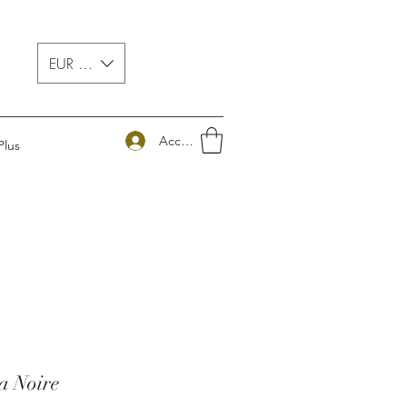
EUR (€)
Accedi
Plus
a Noire