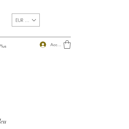
EUR (€)
Accedi
Plus
leu