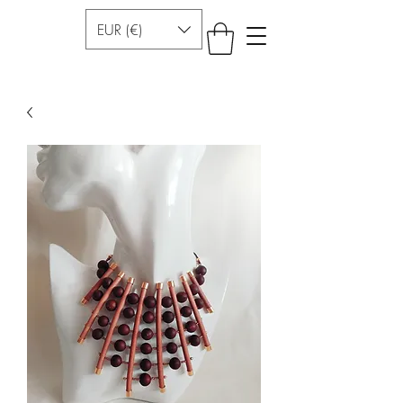
EUR (€)