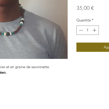
Prezzo
35,00 €
Quantità
*
Agg
er et en graine de savonnette.
béen.