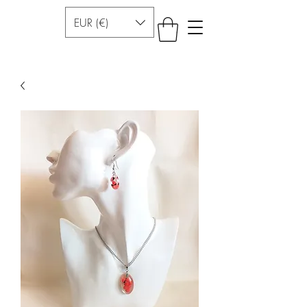
EUR (€)