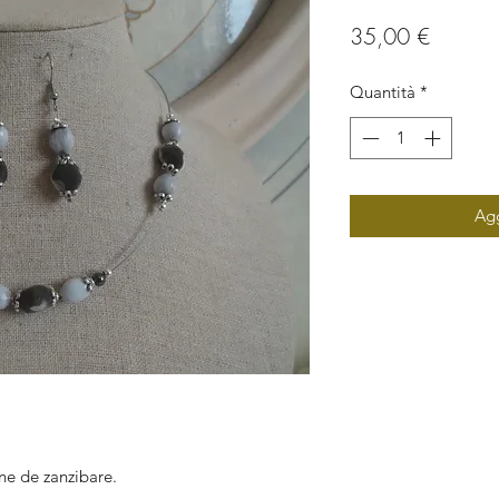
Prezzo
35,00 €
Quantità
*
Agg
ne de zanzibare.