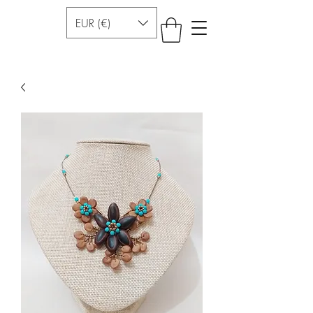
EUR (€)