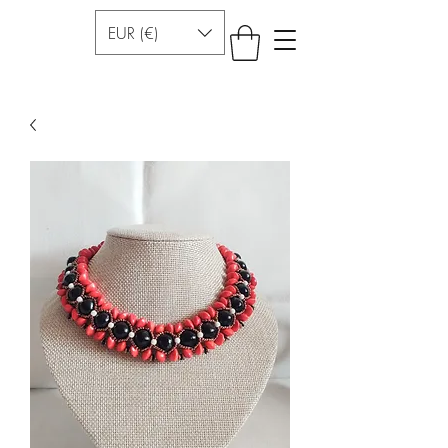
EUR (€)