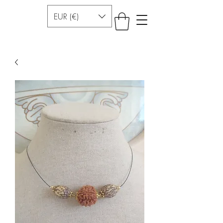
EUR (€)