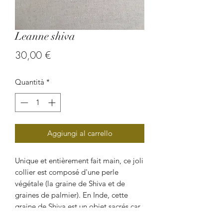
Leanne shiva
Prezzo
30,00 €
Quantità
*
Aggiungi al carrello
Unique et entièrement fait main, ce joli
collier est composé d'une perle
végétale (la graine de Shiva et de
graines de palmier). En Inde, cette
graine de Shiva est un objet sacrés car
elles symbolise les souffles vitaux de