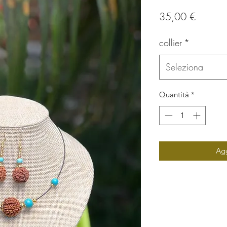
Prezzo
35,00 €
collier
*
Seleziona
Quantità
*
Agg