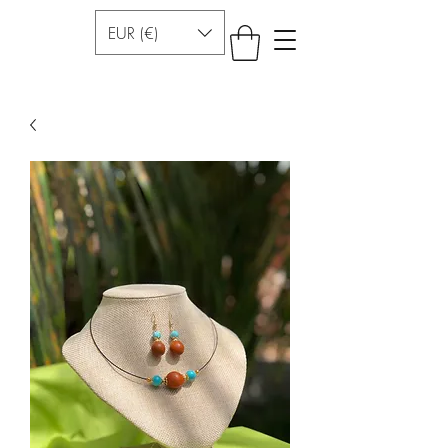
EUR (€)