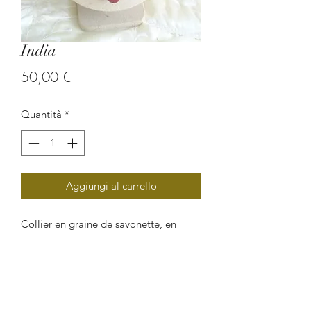
India
Prezzo
50,00 €
Quantità
*
Aggiungi al carrello
Collier en graine de savonette, en
graine de pois de gogan et en perle
hématie doré.