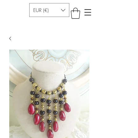
EUR (€)