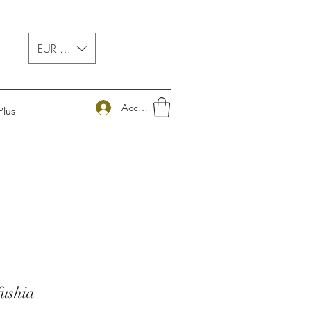
EUR (€)
Accedi
Plus
fushia