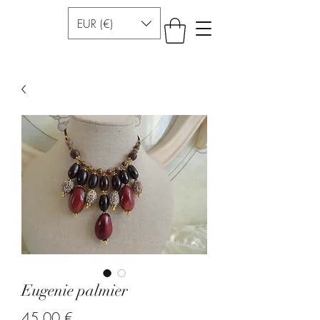
EUR (€)
Eugenie palmier
Prezzo
45,00 €