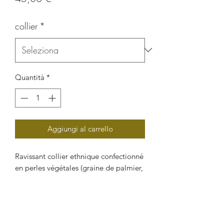
collier
*
Quantità
*
Aggiungi al carrello
Ravissant collier ethnique confectionné
en perles végétales (graine de palmier,
graine de pois de gogan et graine de
châtaigner), il il apportera du style et
de l'élégance à vos tenue les plus
simples. Bijou original et artisanal pour