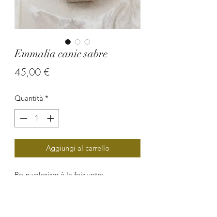
Emmalia canic sabre
Prezzo
45,00 €
Quantità
*
Aggiungi al carrello
Pour valoriser à la fois votre
personnalité et votre féminité, ce
magnifique collier confectionné en
perle végétales (graine de savonnette,