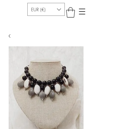
EUR (€)