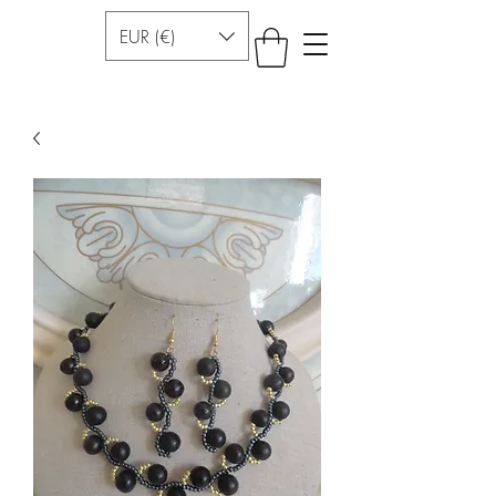
EUR (€)