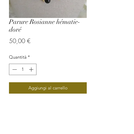
Parure Rosianne hématie-
doré
Prezzo
50,00 €
Quantità
*
Aggiungi al carrello
Parure en graine de savonnette et en
perle de rocaille.