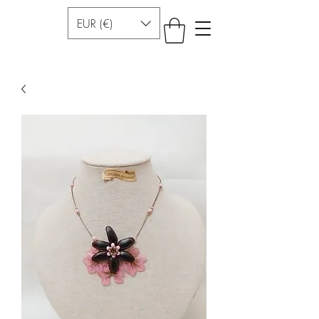
EUR (€)