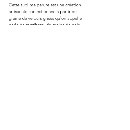
Cette sublime parure est une création
artisanale confectionnée à partir de
graine de velours grises qu'on appelle
perle de zanzibare, de graine de pois
de gogan et cordon de cuir. A la fois
chic et élégant, il est idéal pour un
mariage ou pour être porter sur une
tenue de soirée. Ce sublime bijou à la
fois puissant et original apportera une
touche de sensualité à votre style et
attirera l'attention de ceux qui vous
entourent.
Un bijou ethnique chic et afro-
caraïbéen.