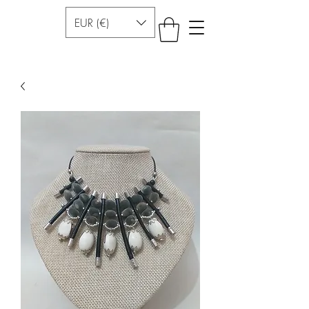
EUR (€)