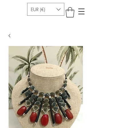
EUR (€)