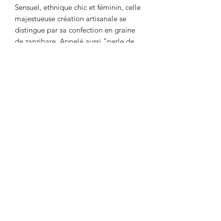
Sensuel, ethnique chic et féminin, celle
majestueuse création artisanale se
distingue par sa confection en graine
de zanzibare. Appelé aussi "perle de
zanzibare", cette oeuvre de la nature a
la particularité d'avoir un aspect et un
touché veloure. Une fois déposé sur
votre buste, il créera l'effet glamour,
féminin et ravissant que vous
recherchez. Porté sur une tenue, cette
magnifique création vous donnera
beaucoup d'élégance et de style.
Un bijou ethnique chic et afro-
caraïbéen.