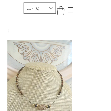
EUR (€)