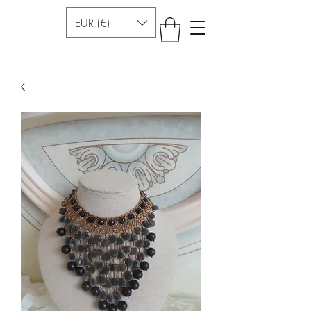
EUR (€)