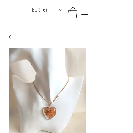
EUR (€)