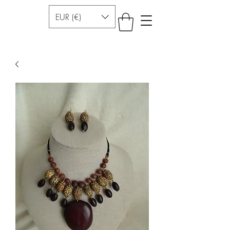
EUR (€)