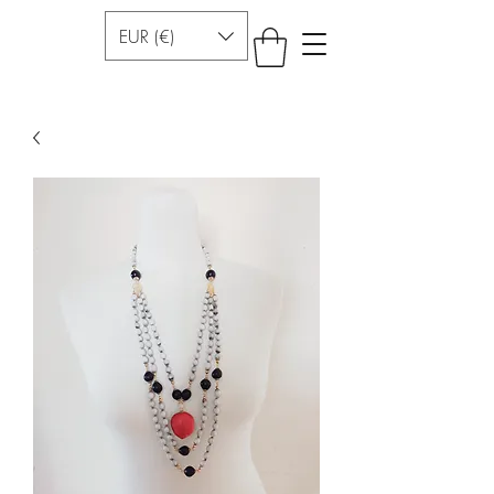
EUR (€)