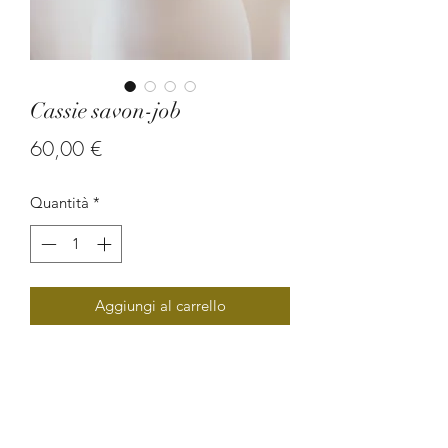
Cassie savon-job
Prezzo
60,00 €
Quantità
*
Aggiungi al carrello
Composé de perles végétales (graine
de savonnette, larme de job et oeil de
boeuf), ce beau sautoir chic est un
bijou artisanal de qualité qui apporte