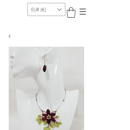
EUR (€)