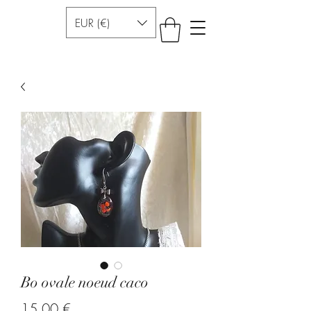
EUR (€)
Bo ovale noeud caco
Prezzo
15,00 €