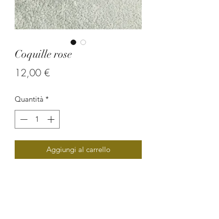
Coquille rose
Prezzo
12,00 €
Quantità
*
Aggiungi al carrello
Boucle d'oreille en coquillage.