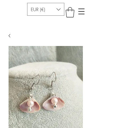
EUR (€)