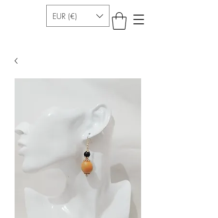
EUR (€)