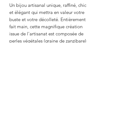
Un bijou artisanal unique, raffiné, chic
et élégant qui mettra en valeur votre
buste et votre décolleté. Entièrement
fait main, cette magnifique création
issue de l'artisanat est composée de
perles végétales (graine de zanzibare)
et de perle de verre. Cette graine de
zanzibare, une magnifique graine
veloutée et très douce que l'on
surnome aussi "perle de zanzibare"
joue avec les reflets de la lumière pour
nous séduire et nous éblouir. Véritable
merveille de la nature, elle apporte
une touche de glamour à cette
superbe création. Un vrai bijou de
princesse qui va embellir votre tenue
de soirée.