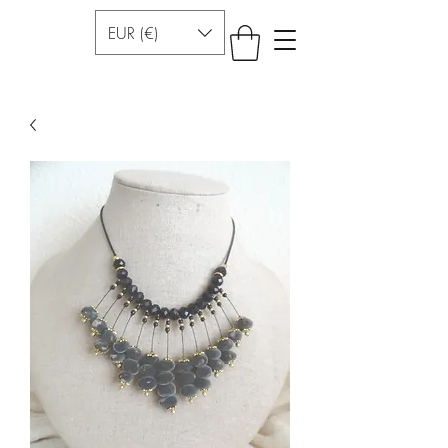
EUR (€)