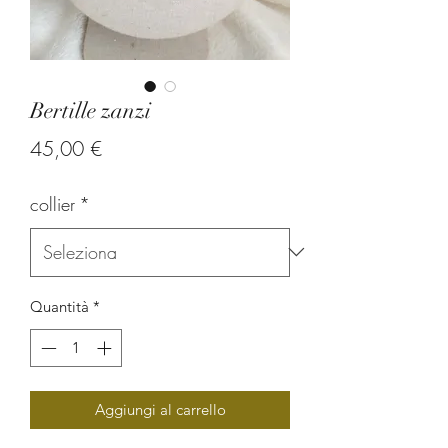
Bertille zanzi
Prezzo
45,00 €
collier
*
Quantità
*
Aggiungi al carrello