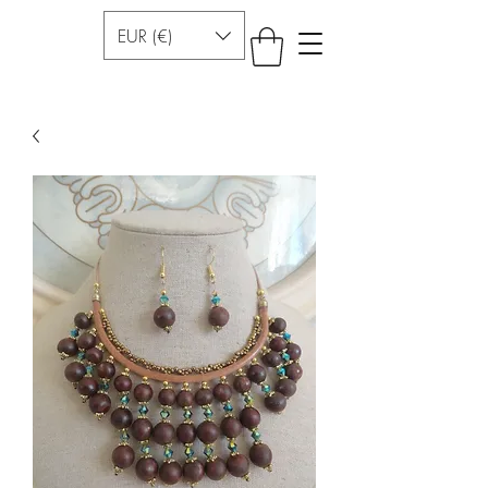
EUR (€)