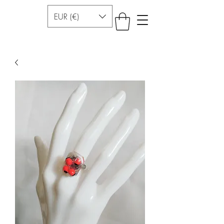
EUR (€)