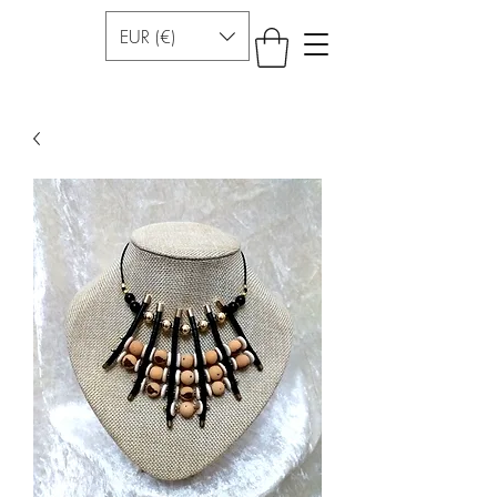
EUR (€)