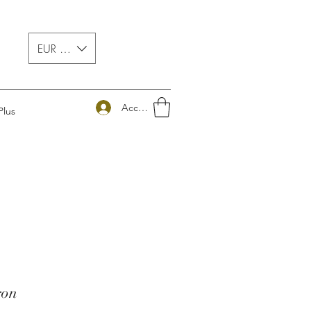
EUR (€)
Accedi
Plus
ron