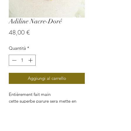
Adiline Nacre-Doré
Prezzo
48,00 €
Quantità
*
Aggiungi al carrello
Entièrement fait main
cette superbe parure sera mette en
valeur votre buste en hiver comme en
été. Cette ravissante création faites de
graine de palmier, de pierre semi-
précieuse (turquoise), de savonnette et