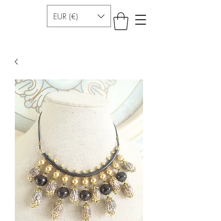
EUR (€)