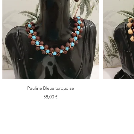
Vista rápida
Pauline Bleue turquoise
Precio
58,00 €