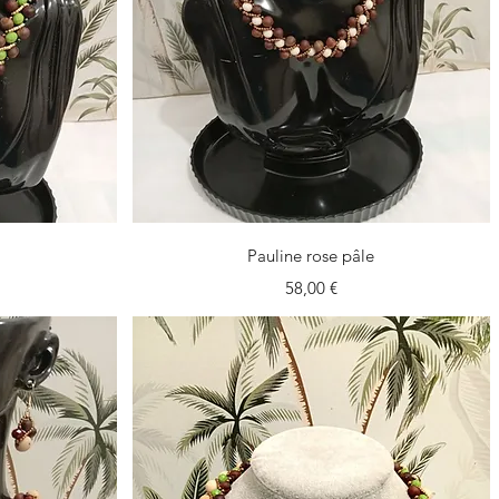
Vista rápida
Pauline rose pâle
Precio
58,00 €