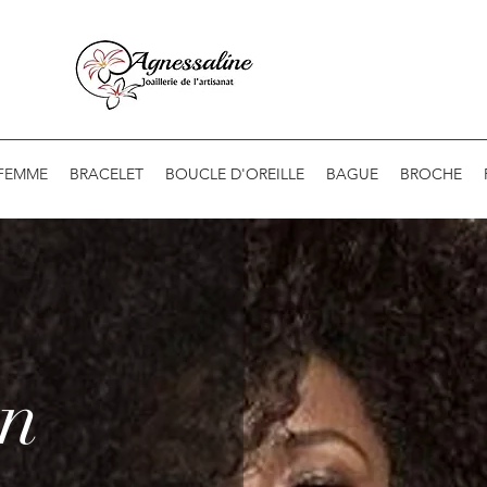
 FEMME
BRACELET
BOUCLE D'OREILLE
BAGUE
BROCHE
on