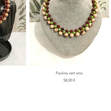
Vista rápida
Paulina vert anis
Precio
58,00 €