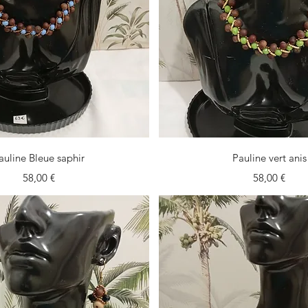
Vista rápida
Vista rápida
auline Bleue saphir
Pauline vert anis
Precio
Precio
58,00 €
58,00 €