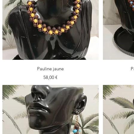
Vista rápida
Pauline jaune
P
Precio
58,00 €