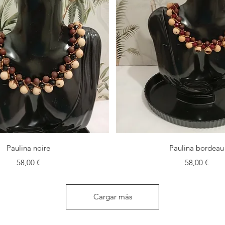
Vista rápida
Vista rápida
Paulina noire
Paulina bordeau
Precio
Precio
58,00 €
58,00 €
Cargar más