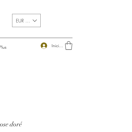
EUR (€)
Iniciar sesión
Plus
ose doré