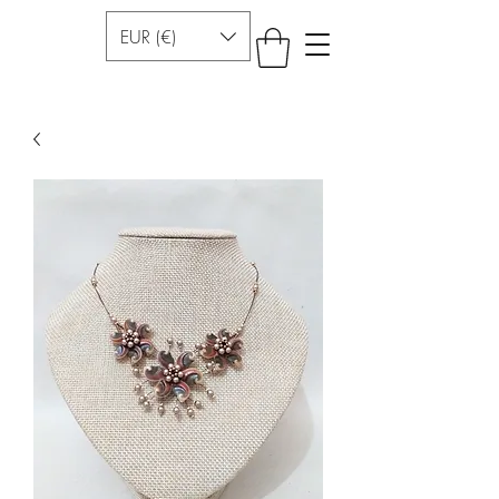
EUR (€)