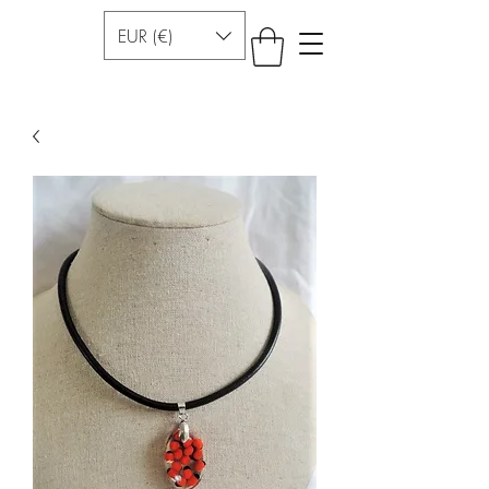
EUR (€)