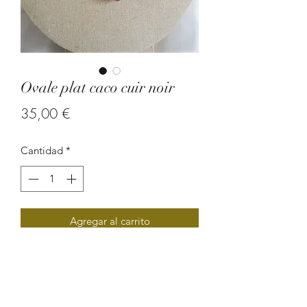
Ovale plat caco cuir noir
Precio
35,00 €
Cantidad
*
Agregar al carrito
Inclusion de graine de caconnier dans
une résine cristale sur un support
cordon cuir.