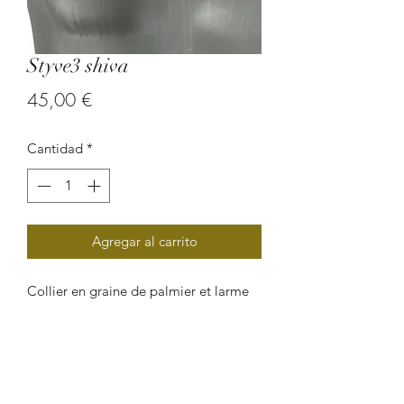
Styve3 shiva
Precio
45,00 €
Cantidad
*
Agregar al carrito
Collier en graine de palmier et larme
de shiva.
Un collier ethnique et Afro-caraïbéen.