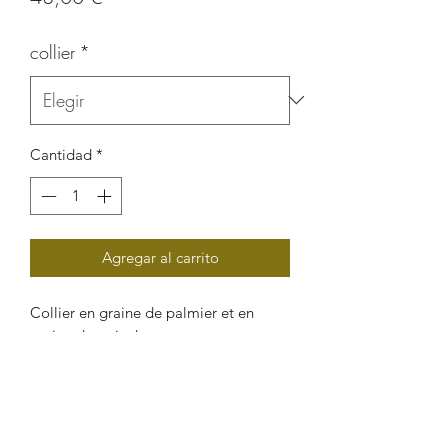
collier
*
Cantidad
*
Agregar al carrito
Collier en graine de palmier et en
graine de pois de gogan.
Un bijou ethnique chic et afro-
caraïbéen.