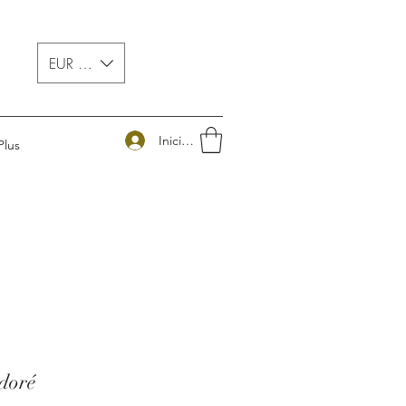
EUR (€)
Iniciar sesión
Plus
doré