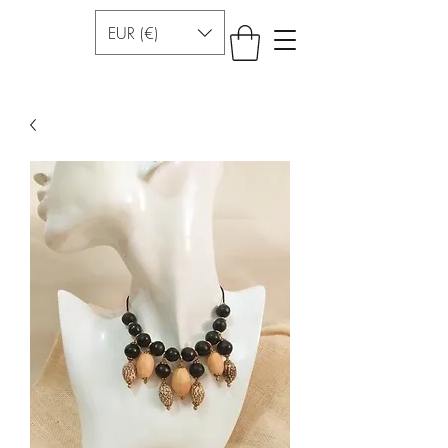
EUR (€)