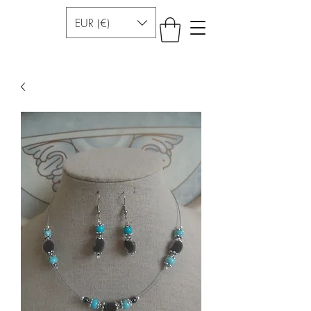
EUR (€)