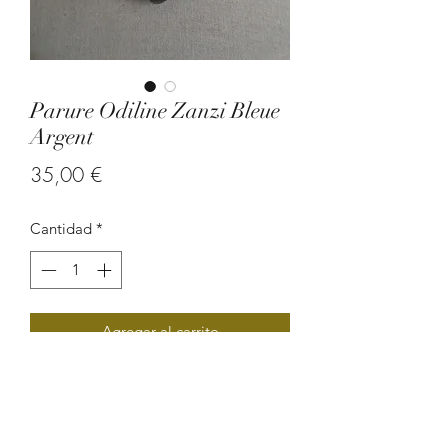
Parure Odiline Zanzi Bleue
Argent
Precio
35,00 €
Cantidad
*
Agregar al carrito
Parure en graine de zanzibare et en
perle turquoise.