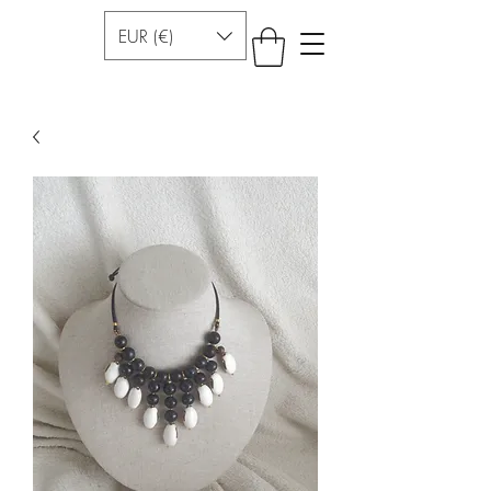
EUR (€)